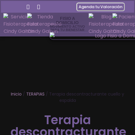
Agenda tu Valoración
FISIO A
DOMICILIO
MOVIMIENTO ACTIVO
PARA TU BIENESTAR
Inicio
/
TERAPIAS
/ Terapia descontracturante cuello y
espalda
Terapia
descontracturante