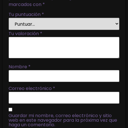
marcados con
*
Tu puntuación
*
Tu valoración
*
Nombre
*
Correo electrónico
*
Guardar mi nombre, correo electrónico y sitio
web en este navegador para la próxima vez que
haga un comentario.