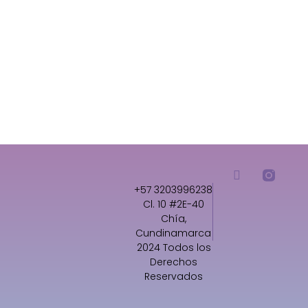
+57 3203996238
Cl. 10 #2E-40
Chía,
Cundinamarca
2024 Todos los
Derechos
Reservados