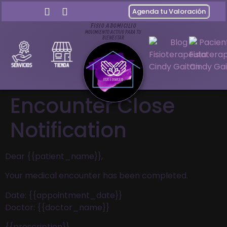
Agenda tu Valoración
FISIO A DOMICILIO
MOVIMIENTO ACTIVO PARA TU
BIENESTAR
Encounter Close
Notification
Dear {{patient_name}},
Your medical encounter has been completed.
Date: {{appointment_date}}
Doctor: {{doctor_name}}
{{prescription}}