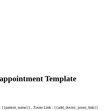
 appointment Template
t : {{patient_name}} , Zoom Link : {{add_doctor_zoom_link}}