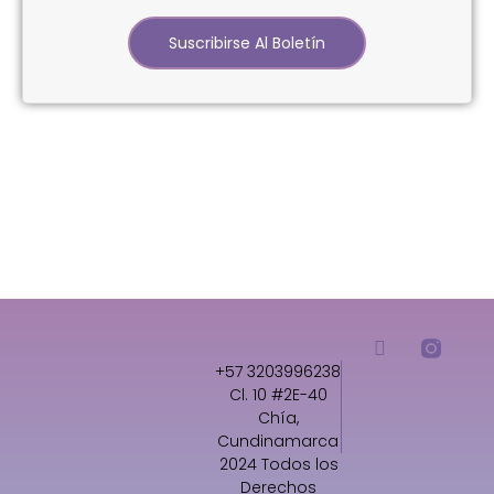
Suscribirse Al Boletín
+57 3203996238
Cl. 10 #2E-40
Chía,
Cundinamarca
2024 Todos los
Derechos